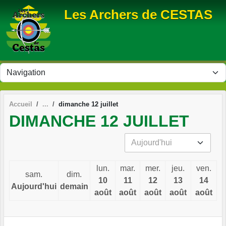
Panneau de gestion des cookies
Les Archers de CESTAS
Accueil
dimanche 12 juillet
DIMANCHE 12 JUILLET
lun.
mar.
mer.
jeu.
ven.
sam.
dim.
10
11
12
13
14
Aujourd'hui
demain
août
août
août
août
août