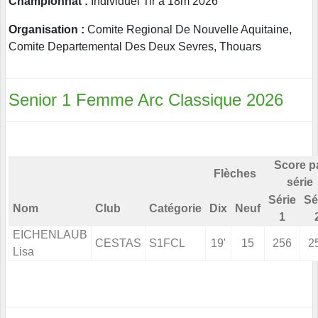
Championnat :
Individuel Tir à 18m 2026
Organisation :
Comite Regional De Nouvelle Aquitaine,
Comite Departemental Des Deux Sevres, Thouars
Senior 1 Femme Arc Classique 2026
Score p
Flèches
série
Série
Sé
Nom
Club
Catégorie
Dix
Neuf
1
EICHENLAUB
CESTAS
S1FCL
19'
15
256
2
Lisa