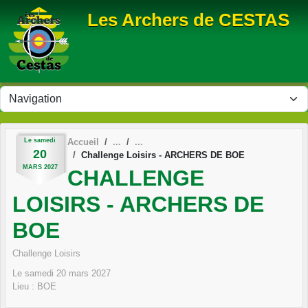
Panneau de gestion des cookies
Les Archers de CESTAS
Le
samedi
Accueil
20
Challenge Loisirs - ARCHERS DE BOE
MARS
2027
CHALLENGE
LOISIRS - ARCHERS DE
BOE
Challenge Loisirs
Le
samedi
20
mars
2027
Lieu :
BOE