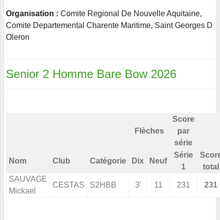
Organisation :
Comite Regional De Nouvelle Aquitaine,
Comite Departemental Charente Maritime, Saint Georges D
Oleron
Senior 2 Homme Bare Bow 2026
Score
Flèches
par
série
Série
Scor
Nom
Club
Catégorie
Dix
Neuf
1
total
SAUVAGE
CESTAS
S2HBB
3'
11
231
231
Mickael